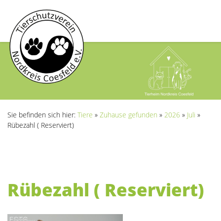
Sie befinden sich hier:
Tiere
»
Zuhause gefunden
»
2026
»
Juli
»
Rübezahl ( Reserviert)
Rübezahl ( Reserviert)