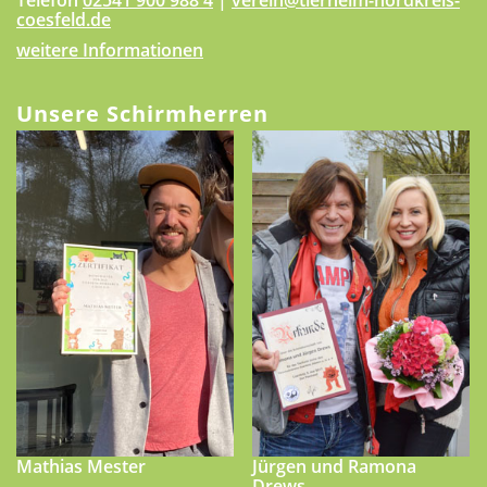
Telefon
02541 900 988 4
|
verein@tierheim-nordkreis-
coesfeld.de
weitere Informationen
Unsere Schirmherren
Mathias Mester
Jürgen und Ramona
Drews