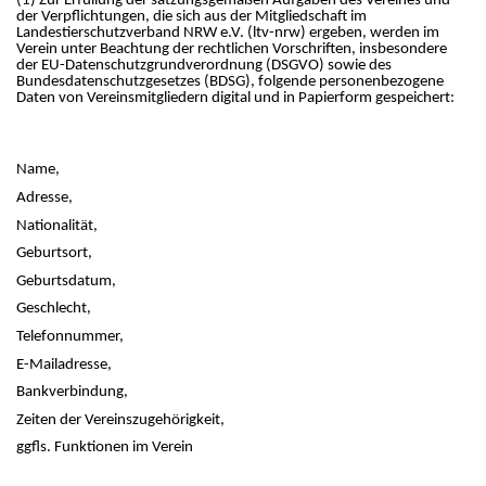
(1) Zur Erfüllung der satzungsgemäßen Aufgaben des Vereines und
der Verpflichtungen, die sich aus der Mitgliedschaft im
Landestierschutzverband NRW e.V. (ltv-nrw) ergeben, werden im
Verein unter Beachtung der rechtlichen Vorschriften, insbesondere
der EU-Datenschutzgrundverordnung (DSGVO) sowie des
Bundesdatenschutzgesetzes (BDSG), folgende personenbezogene
Daten von Vereinsmitgliedern digital und in Papierform gespeichert:
Name,
Adresse,
Nationalität,
Geburtsort,
Geburtsdatum,
Geschlecht,
Telefonnummer,
E-Mailadresse,
Bankverbindung,
Zeiten der Vereinszugehörigkeit,
ggfls. Funktionen im Verein