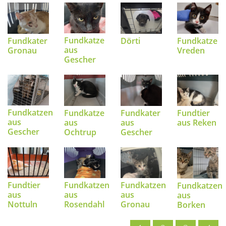
Fundkatze
Fundkater
Dörti
Fundkatze
aus
Gronau
Vreden
Gescher
Fundkatzen
Fundkater
Fundtier
Fundkatze
aus
aus
aus Reken
aus
Gescher
Gescher
Ochtrup
Fundtier
Fundkatzen
Fundkatzen
Fundkatzen
aus
aus
aus
aus
Nottuln
Rosendahl
Gronau
Borken