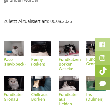
gefunden wurden.
Zuletzt Aktualisiert am: 06.08.2026
Fundkatzen
Paco
Fundkatzen
Penny
Gronau
(Havixbeck)
Borken
(Reken)
Weseke
Fundkater
Chilli aus
Fundkater
Iris
Gronau
Borken
aus
(Dülmen)
Heiden