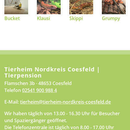
Bucket
Klausi
Skippi
Grumpy
Tierheim Nordkreis Coesfeld |
Tierpension
Flamschen 3b · 48653 Coesfeld
Telefon
02541 900 988 4
E-Mail:
tierheim@tierheim-nordkreis-coesfeld.de
Wir haben täglich von 13.00 - 16.30 Uhr für Besucher
und Spaziergänger geöffnet.
Die Telefonzentrale ist täglich von 8.00 - 17.00 Uhr