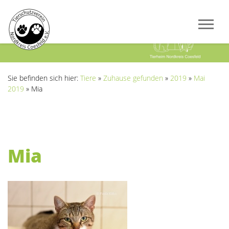
Previous
Next
Sie befinden sich hier:
Tiere
»
Zuhause gefunden
»
2019
»
Mai
2019
»
Mia
Mia