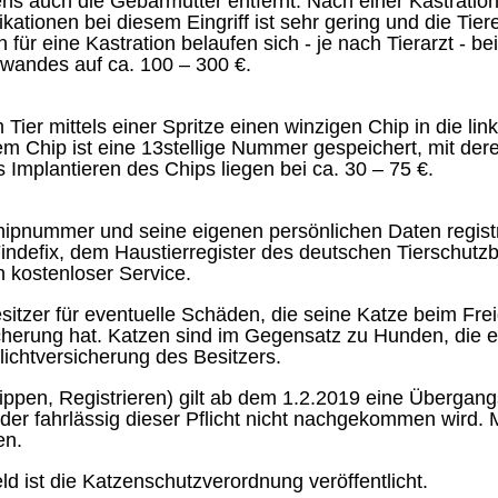
ns auch die Gebärmutter entfernt. Nach einer Kastration 
ikationen bei diesem Eingriff ist sehr gering und die Ti
für eine Kastration belaufen sich - je nach Tierarzt - be
wandes auf ca. 100 – 300 €.
Tier mittels einer Spritze einen winzigen Chip in die li
sem Chip ist eine 13stellige Nummer gespeichert, mit de
 Implantieren des Chips liegen bei ca. 30 – 75 €.
Chipnummer und seine eigenen persönlichen Daten regist
 Findefix, dem Haustierregister des deutschen Tierschut
in kostenloser Service.
Besitzer für eventuelle Schäden, die seine Katze beim Fre
rsicherung hat. Katzen sind im Gegensatz zu Hunden, die 
flichtversicherung des Besitzers.
ppen, Registrieren) gilt ab dem 1.2.2019 eine Übergang
der fahrlässig dieser Pflicht nicht nachgekommen wird. 
en.
d ist die Katzenschutzverordnung veröffentlicht.