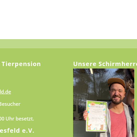
 Tierpension
Unsere Schirmherr
ld.de
 Besucher
.00 Uhr besetzt.
esfeld e.V.