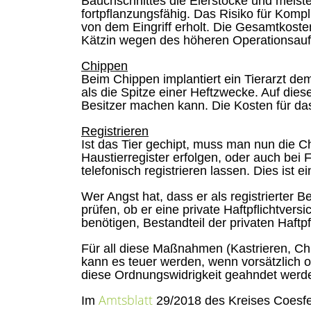
Bauchschnittes die Eierstöcke und meiste
fortpflanzungsfähig. Das Risiko für Kompl
von dem Eingriff erholt. Die Gesamtkosten 
Kätzin wegen des höheren Operationsauf
Chippen
Beim Chippen implantiert ein Tierarzt dem 
als die Spitze einer Heftzwecke. Auf die
Besitzer machen kann. Die Kosten für das
Registrieren
Ist das Tier gechipt, muss man nun die 
Haustierregister erfolgen, oder auch bei
telefonisch registrieren lassen. Dies ist e
Wer Angst hat, dass er als registrierter 
prüfen, ob er eine private Haftpflichtve
benötigen, Bestandteil der privaten Haftp
Für all diese Maßnahmen (Kastrieren, Chi
kann es teuer werden, wenn vorsätzlich o
diese Ordnungswidrigkeit geahndet werd
Amtsblatt
Im
29/2018 des Kreises Coesfel