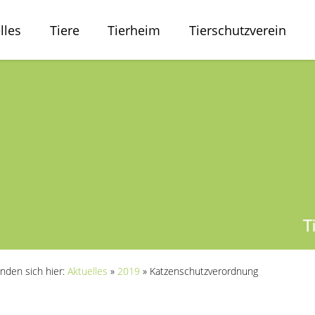
lles
Tiere
Tierheim
Tierschutzverein
inden sich hier:
Aktuelles
»
2019
»
Katzenschutzverordnung