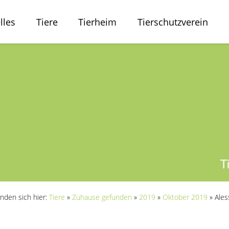
lles
Tiere
Tierheim
Tierschutzverein
inden sich hier:
Tiere
»
Zuhause gefunden
»
2019
»
Oktober 2019
»
Ales