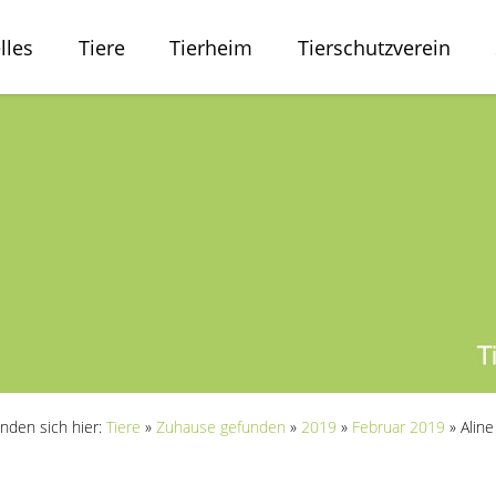
lles
Tiere
Tierheim
Tierschutzverein
inden sich hier:
Tiere
»
Zuhause gefunden
»
2019
»
Februar 2019
»
Aline