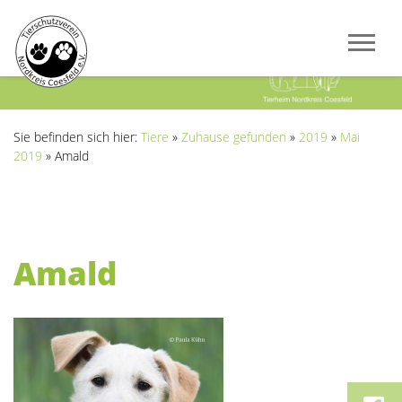
Previous
Next
Sie befinden sich hier:
Tiere
»
Zuhause gefunden
»
2019
»
Mai
2019
»
Amald
Amald