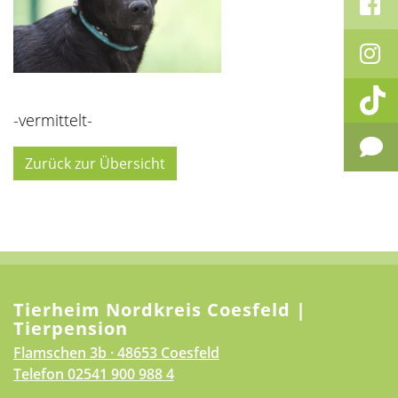
-vermittelt-
Zurück zur Übersicht
Tierheim Nordkreis Coesfeld |
Tierpension
Flamschen 3b · 48653 Coesfeld
Telefon
02541 900 988 4