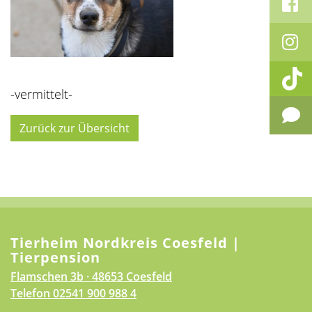
-vermittelt-
Zurück zur Übersicht
Tierheim Nordkreis Coesfeld |
Tierpension
Flamschen 3b · 48653 Coesfeld
Telefon
02541 900 988 4