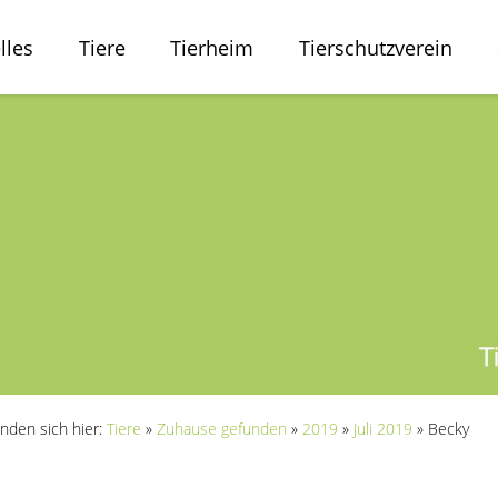
lles
Tiere
Tierheim
Tierschutzverein
inden sich hier:
Tiere
»
Zuhause gefunden
»
2019
»
Juli 2019
»
Becky