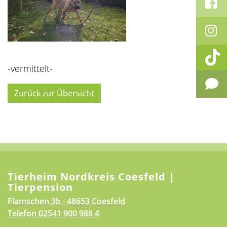
-vermittelt-
Zurück zur Übersicht
Tierheim Nordkreis Coesfeld |
Tierpension
Flamschen 3b · 48653 Coesfeld
Telefon
02541 900 988 4