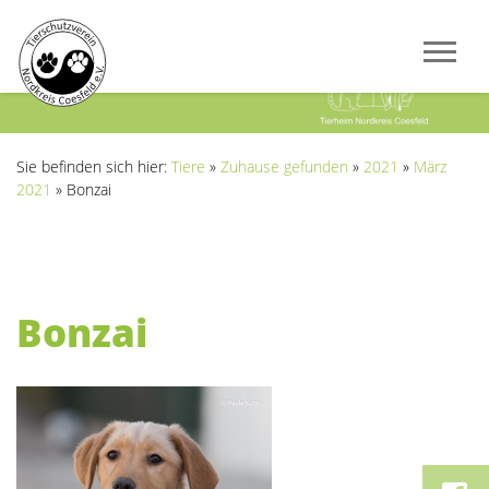
Previous
Next
Sie befinden sich hier:
Tiere
»
Zuhause gefunden
»
2021
»
März
2021
»
Bonzai
Bonzai