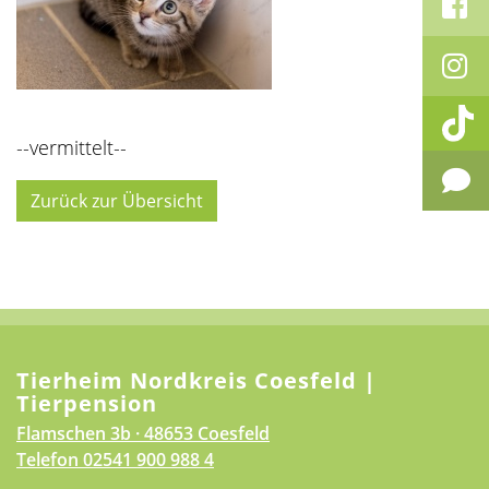
--vermittelt--
Zurück zur Übersicht
Tierheim Nordkreis Coesfeld |
Tierpension
Flamschen 3b · 48653 Coesfeld
Telefon
02541 900 988 4