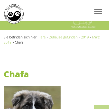
Previous
Next
Sie befinden sich hier:
Tiere
»
Zuhause gefunden
»
2019
»
März
2019
»
Chafa
Chafa