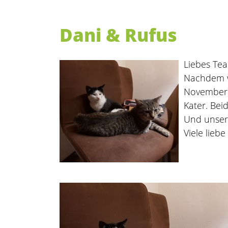
Dani & Rufus
Liebes Te
Nachdem wi
November) 
Kater. Bei
Und unsere
Viele lieb