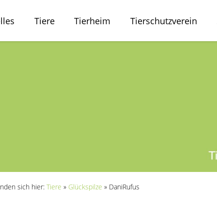
lles
Tiere
Tierheim
Tierschutzverein
inden sich hier:
Tiere
»
Glückspilze
»
DaniRufus