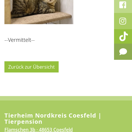
--Vermittelt--
Zurück zur Übersicht
Tierheim Nordkreis Coesfeld |
Tierpension
Flamschen 3b · 48653 Coesfeld