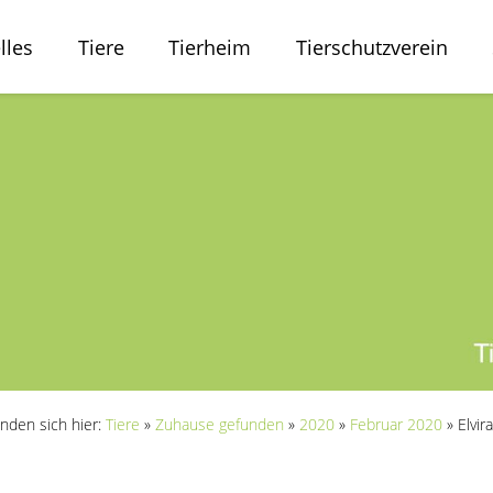
lles
Tiere
Tierheim
Tierschutzverein
inden sich hier:
Tiere
»
Zuhause gefunden
»
2020
»
Februar 2020
»
Elvira