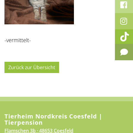
-vermittelt-
Zurück zur Übersicht
Tierheim Nordkreis Coesfeld |
Tierpension
Flamschen 3b · 48653 Coesfeld