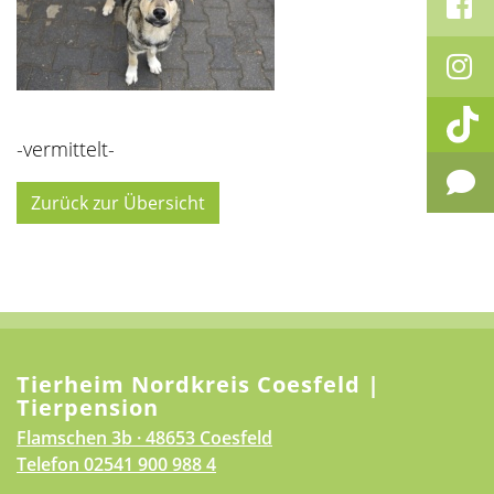
-vermittelt-
Zurück zur Übersicht
Tierheim Nordkreis Coesfeld |
Tierpension
Flamschen 3b · 48653 Coesfeld
Telefon
02541 900 988 4