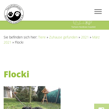
Previous
Next
Sie befinden sich hier:
Tiere
»
Zuhause gefunden
»
2021
»
März
2021
»
Flocki
Flocki