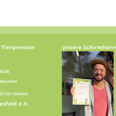
 Tierpension
Unsere Schirmherr
ld.de
 Besucher
.00 Uhr besetzt.
esfeld e.V.