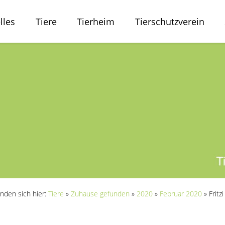
lles
Tiere
Tierheim
Tierschutzverein
inden sich hier:
Tiere
»
Zuhause gefunden
»
2020
»
Februar 2020
»
Fritzi