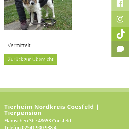
--Vermittelt--
Zurück zur Übersicht
Tierheim Nordkreis Coesfeld |
Tierpension
Flamschen 3b · 48653 Coesfeld
Telefon
02541 900 988 4