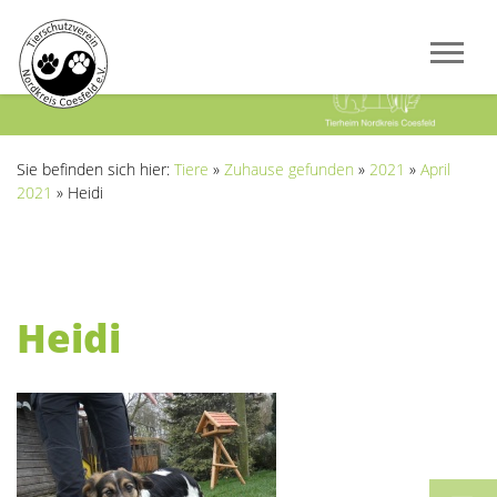
Previous
Next
Sie befinden sich hier:
Tiere
»
Zuhause gefunden
»
2021
»
April
2021
»
Heidi
Heidi