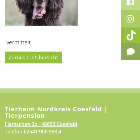
-vermittelt-
Zurück zur Übersicht
Tierheim Nordkreis Coesfeld |
Tierpension
Flamschen 3b · 48653 Coesfeld
Telefon
02541 900 988 4