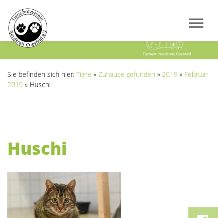
Previous
Next
Sie befinden sich hier:
Tiere
»
Zuhause gefunden
»
2019
»
Februar
2019
»
Huschi
Huschi