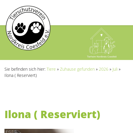
Sie befinden sich hier:
Tiere
»
Zuhause gefunden
»
2026
»
Juli
»
Ilona ( Reserviert)
Ilona ( Reserviert)