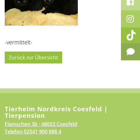
-vermittelt-
Zurück zur Übersicht
Tierheim Nordkreis Coesfeld |
Tierpension
Flamschen 3b · 48653 Coesfeld
Telefon
02541 900 988 4