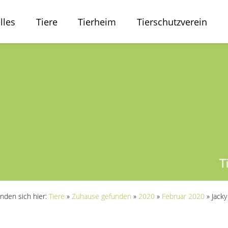
lles
Tiere
Tierheim
Tierschutzverein
inden sich hier:
Tiere
»
Zuhause gefunden
»
2020
»
Februar 2020
»
Jacky