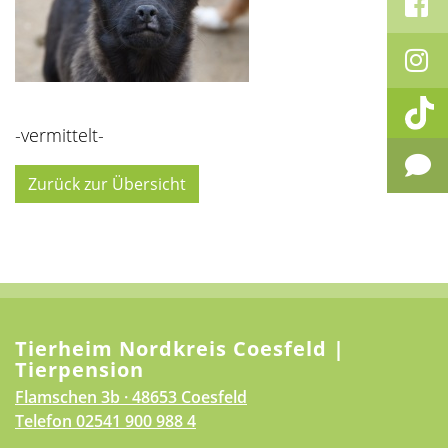
-vermittelt-
Zurück zur Übersicht
Tierheim Nordkreis Coesfeld |
Tierpension
Flamschen 3b · 48653 Coesfeld
Telefon
02541 900 988 4