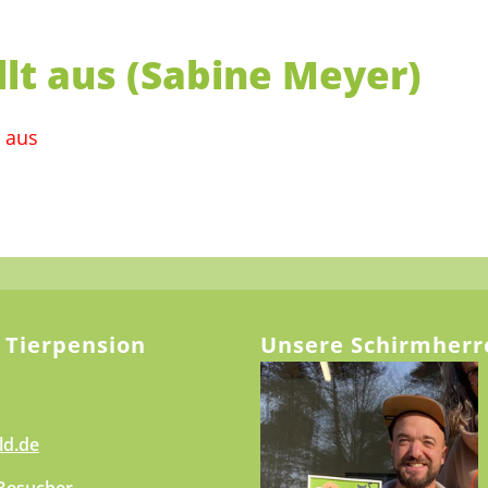
llt aus (Sabine Meyer)
g aus
 Tierpension
Unsere Schirmherr
ld.de