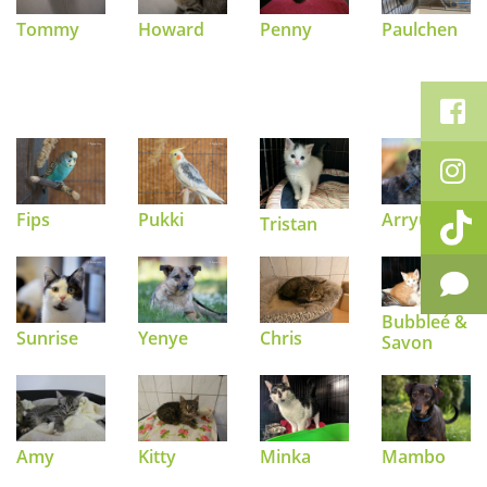
Tommy
Howard
Penny
Paulchen
Fips
Pukki
Arryu
Tristan
Bubbleé &
Sunrise
Yenye
Chris
Savon
Amy
Kitty
Minka
Mambo