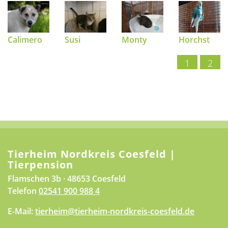
Calimero
Susi
Monty
Horchst
1
2
Tierheim Nordkreis Coesfeld |
Tierpension
Flamschen 3b · 48653 Coesfeld
Telefon
02541 900 988 4
E-Mail:
tierheim@tierheim-nordkreis-coesfeld.de