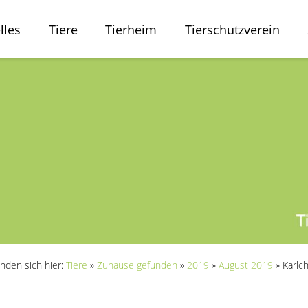
lles
Tiere
Tierheim
Tierschutzverein
inden sich hier:
Tiere
»
Zuhause gefunden
»
2019
»
August 2019
»
Karlc