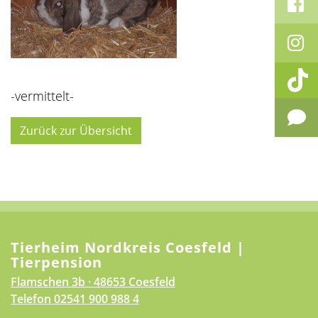
-vermittelt-
Zurück zur Übersicht
Tierheim Nordkreis Coesfeld |
Tierpension
Flamschen 3b · 48653 Coesfeld
Telefon
02541 900 988 4