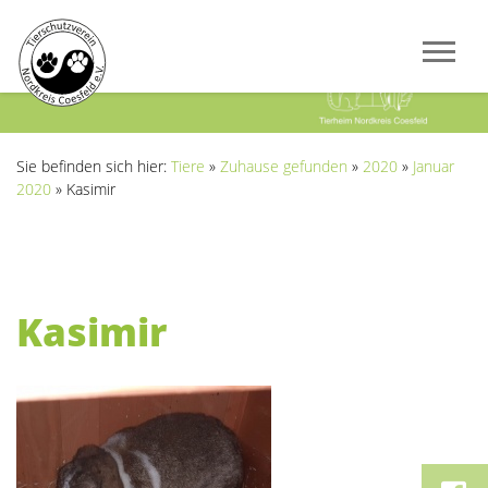
Previous
Next
Sie befinden sich hier:
Tiere
»
Zuhause gefunden
»
2020
»
Januar
2020
»
Kasimir
Kasimir