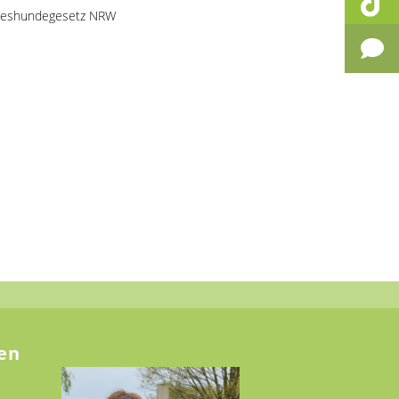
deshundegesetz NRW
en