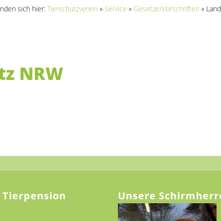
inden sich hier:
Tierschutzverein
»
Service
»
Gesetze/Vorschriften
»
Lan
tz NRW
 Tierpension
Unsere Schirmherr