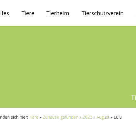
lles
Tiere
Tierheim
Tierschutzverein
inden sich hier:
Tiere
»
Zuhause gefunden
»
2023
»
August
»
Lulu