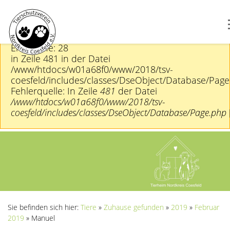
PHP-Warnung
DOMDocument::loadHTML(): Unexpected end tag : p
Entity, line: 28
in Zeile 481 in der Datei
/www/htdocs/w01a68f0/www/2018/tsv-
coesfeld/includes/classes/DseObject/Database/Pag
Fehlerquelle: In Zeile
481
der Datei
/www/htdocs/w01a68f0/www/2018/tsv-
coesfeld/includes/classes/DseObject/Database/Page.php
Previous
Next
Sie befinden sich hier:
Tiere
»
Zuhause gefunden
»
2019
»
Februar
2019
»
Manuel