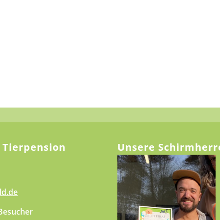
 Tierpension
Unsere Schirmherr
ld.de
 Besucher