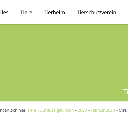
lles
Tiere
Tierheim
Tierschutzverein
inden sich hier:
Tiere
»
Zuhause gefunden
»
2020
»
Februar 2020
»
Mira