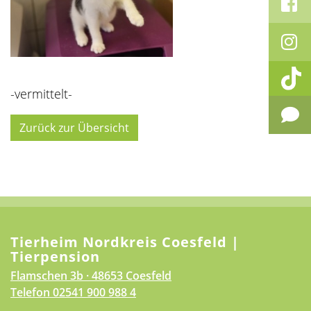
-vermittelt-
Zurück zur Übersicht
Tierheim Nordkreis Coesfeld |
Tierpension
Flamschen 3b · 48653 Coesfeld
Telefon
02541 900 988 4