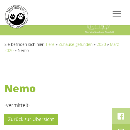
Previous
Next
Sie befinden sich hier:
Tiere
»
Zuhause gefunden
»
2020
»
März
2020
»
Nemo
Nemo
-vermittelt-
Zurück zur Übersicht