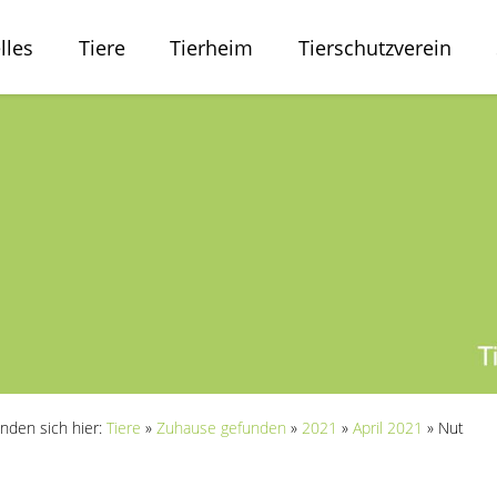
lles
Tiere
Tierheim
Tierschutzverein
inden sich hier:
Tiere
»
Zuhause gefunden
»
2021
»
April 2021
»
Nut