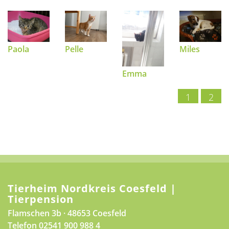
Paola
Pelle
Miles
Emma
1
2
Tierheim Nordkreis Coesfeld |
Tierpension
Flamschen 3b · 48653 Coesfeld
Telefon
02541 900 988 4