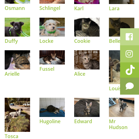
Osmann
Schlingel
Karl
Lara
Duffy
Locke
Cookie
Belle
Fussel
Arielle
Alice
Louise
Hugoline
Edward
Mr
Hudson
Tosca