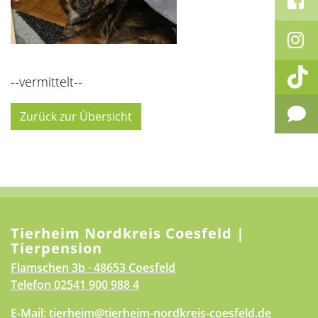
--vermittelt--
Zurück zur Übersicht
Tierheim Nordkreis Coesfeld |
Tierpension
Flamschen 3b · 48653 Coesfeld
Telefon
02541 900 988 4
E-Mail:
tierheim@tierheim-nordkreis-coesfeld.de