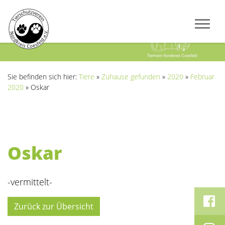
Previous
Next
Sie befinden sich hier:
Tiere
»
Zuhause gefunden
»
2020
»
Februar
2020
»
Oskar
Oskar
-vermittelt-
Zurück zur Übersicht