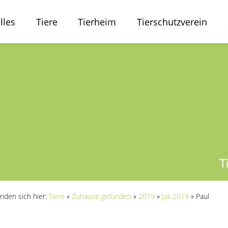
lles
Tiere
Tierheim
Tierschutzverein
inden sich hier:
Tiere
»
Zuhause gefunden
»
2019
»
Juli 2019
»
Paul