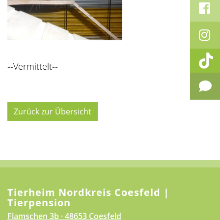
--Vermittelt--
Zurück zur Übersicht
Tierheim Nordkreis Coesfeld |
Tierpension
Flamschen 3b · 48653 Coesfeld