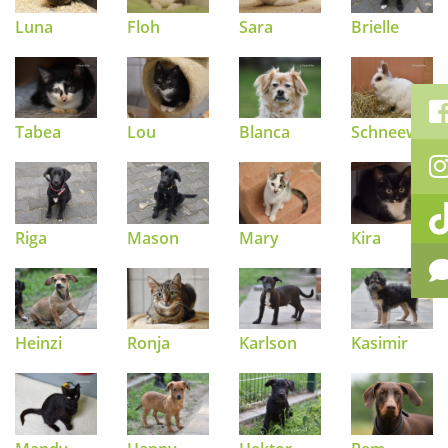
Luna
Floh
Sara
Brielle
Tabea
Lou
Blanca
Schneewittc
Riga
Mason
Mary
Kira
Heinzi
Ronja
Karlson
Kasimir