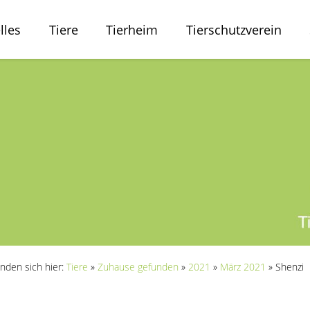
lles
Tiere
Tierheim
Tierschutzverein
inden sich hier:
Tiere
»
Zuhause gefunden
»
2021
»
März 2021
»
Shenzi