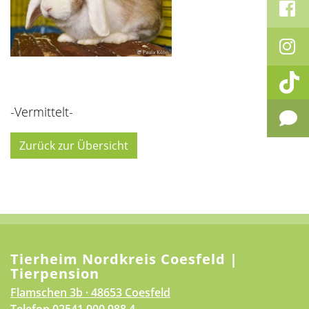
-Vermittelt-
Zurück zur Übersicht
Tierheim Nordkreis Coesfeld |
Tierpension
Flamschen 3b · 48653 Coesfeld