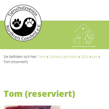
Sie befinden sich hier:
Tiere
»
Zuhause gefunden
»
2026
»
Juni
»
Tom (reserviert)
Tom (reserviert)